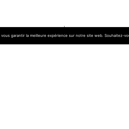
 vous garantir la meilleure expérience sur notre site web. Souhaitez-vou
MBRES
ce de la terre
Nos vins, l’excellence des terroirs
Gardiens du 
searching can help.